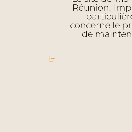
Réunion. Impl
particulièr
concerne le pro
de maintena