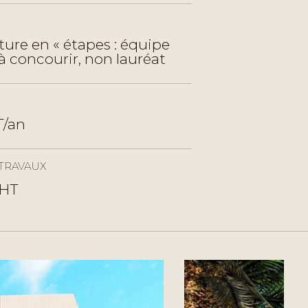
ure en « étapes : équipe
à concourir, non lauréat
T/an
TRAVAUX
HT