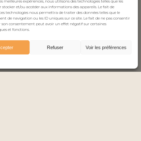
les meilleures expériences, nous utilisons des technologies telles que les
 stocker et/ou accéder aux informations des appareils. Le fait de
ces technologies nous permettra de traiter des données telles que le
 de navigation ou les ID uniques sur ce site. Le fait de ne pas consentir
r son consentement peut avoir un effet négatif sur certaines
ques et fonctions.
cepter
Refuser
Voir les préférences
LYON
VALENCIENNES
'EXPERTISE