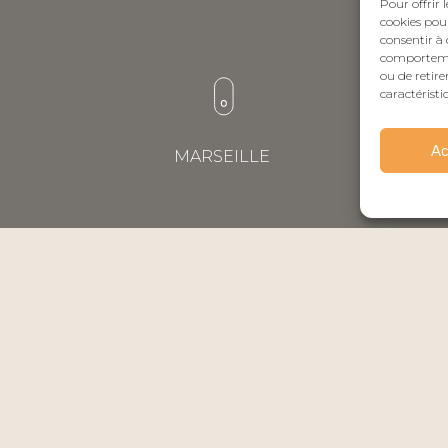
Pour offrir 
cookies pour
consentir à 
comportement
ou de retire
caractéristi
Ac
MARSEILLE
INES
D