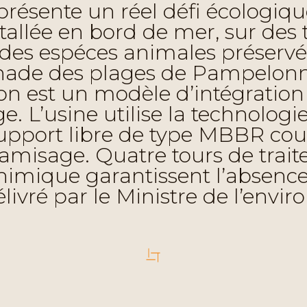
présente un réel défi écologiq
stallée en bord de mer, sur des 
s espéces animales préservée
nade des plages de Pampelonne
ion est un modèle d’intégration
e. L’usine utilise la technolog
support libre de type MBBR co
 tamisage. Quatre tours de trait
himique garantissent l’absenc
livré par le Ministre de l’envi