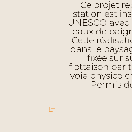
Ce projet re
station est in
UNESCO avec de
eaux de baig
Cette réalisat
dans le paysag
fixée sur 
flottaison par
voie physico c
Permis dé