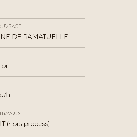
OUVRAGE
E DE RAMATUELLE
ion
q/h
TRAVAUX
T (hors process)