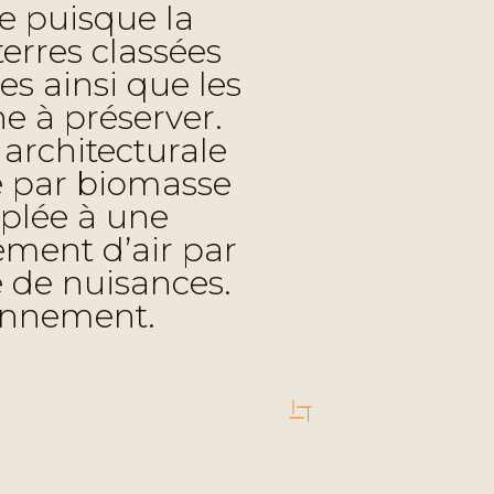
ue puisque la
terres classées
s ainsi que les
 à préserver.
 architecturale
ie par biomasse
uplée à une
ement d’air par
e de nuisances.
ronnement.